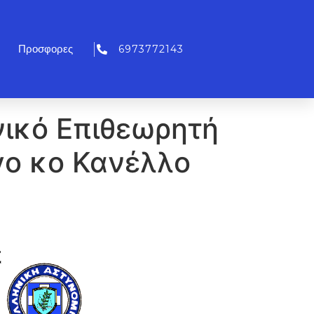
6973772143
Προσφορες
νικό Επιθεωρητή
γο κo Κανέλλο