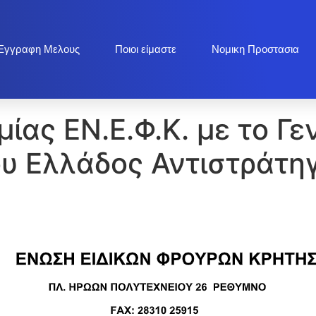
Εγγραφη Μελους
Ποιοι είμαστε
Νομικη Προστασια
ίας ΕΝ.Ε.Φ.Κ. με το Γε
ου Ελλάδος Αντιστράτη