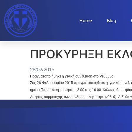
Home
Blog
ΠΡΟΚΥΡΗΞΗ ΕΚΛ
28/02/2015
Πραγματοποιήθηκε η γενική συνέλευση στο Ρέθυμνο.
Στις 26 Φεβρουαρίου 2015 πραγματοποιήθηκε η γενική συνέλε
ημέρα Παρασκευή και ώρες 13:00 έως 16:00. Κάλπες θα στηθούν
Αιτήσεις συμμετοχής των συνδυασμών για την ανάδειξη Δ.Σ. θα γ