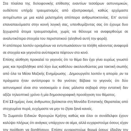
Στα πλαίσια της δολοφονικής επίθεσης εναντίων τεσσάρων αστυνομικών,
ουδέποτε υπήρξε τραυματισμός από εξοστρακισμό, καθώς ερχόμαστε
αντιμέτωποι με μια καλά μελετημένη απόπειρα ανθρωποκτονίας. Επ’ αυτού
επαναπαυόμαστε στην κοινή λογική σας, υπενθυμίζοντας σας ότι έχουμε δυο
ξεχωριστά άτομα τραυματισμένα, χωρίς να θέλουμε να αναφερθούμε σε
αναλυτικότερα στοιχεία του περιστατικού (αληθινά αυτή την φορά).
Η απόπειρα λοιπόν ορισμένων να εντυπωσιάσουν τα πλήθη κάνοντας αναφορά
σε στοιχεία και γεγονότα ανύπαρκτα πέφτουν στο κενό.
Επίσης αίσθηση προκαλεί το γεγονός ότι το θέμα δεν έχει γίνει ευρέως γνωστό
μιας και προβλήθηκε από λίγο έως καθόλου ακολουθώντας μια τακτική σιωπής
από όλα τα Μέσα Μαζικής Ενημέρωσης . Δημιουργείτε λοιπόν η απορία ,αν τα
πράγματα ήταν αντίστροφα τι θα γινόταν; Βέβαια το γεγονός ότι δύο
αστυνομικοί είναι στο νοσοκομείο ο ένας μάλιστα σοβαρά στην εντατική δεν
αξίζει τηλεοπτικό χρόνο ή μία δημοσιογραφική προσέγγιση του θέματος.
Επί
13
ημέρες ένας άνθρωπος βρίσκεται στη Μονάδα Εντατικής Θεραπείας από
στοχευμένα πυρά, ευχόμαστε να μην το ζήσει ξανά κανείς.
Το Σωματείο Ειδικών Φρουρών Κρήτης καθώς και όλοι οι συνάδελφοι έχουν
καλύψει πλήρως ότι ανάγκες υπάρχουν σε αίμα, αλλά ευχαριστούμε όσους είχαν
την πρόθεση να βοηθήσουν. Επίσης ευχαριστούμε θερμά όσους έδειξαν την